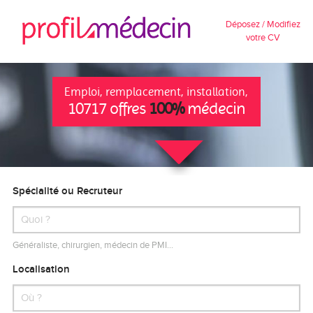
Déposez / Modifiez
votre CV
Emploi, remplacement, installation,
10717 offres
100%
médecin
Spécialité ou Recruteur
Généraliste, chirurgien, médecin de PMI…
Localisation