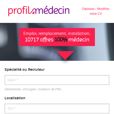
Déposez / Modifiez
votre CV
Emploi, remplacement, installation,
10717 offres
100%
médecin
Spécialité ou Recruteur
Généraliste, chirurgien, médecin de PMI…
Localisation