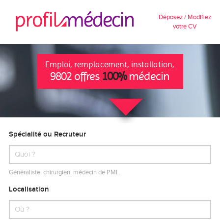
Déposez / Modifiez
votre CV
Emploi, remplacement, installation,
9802 offres
100%
médecin
Spécialité ou Recruteur
Généraliste, chirurgien, médecin de PMI…
Localisation