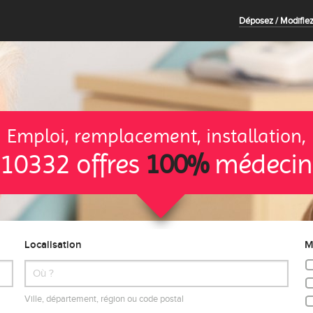
Déposez / Modifiez
Emploi, remplacement, installation,
10332 offres
100%
médecin
Localisation
M
Ville, département, région ou code postal