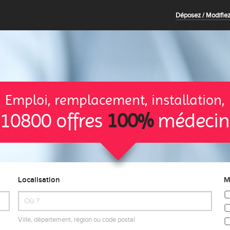
Déposez / Modifiez
Emploi, remplacement, installation,
10800 offres
100%
médecin
Localisation
M
Ville, département, région ou code postal