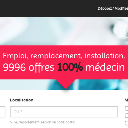
Déposez / Modifiez
Emploi, remplacement, installation,
9996 offres
100%
médecin
Localisation
M
Ville, département, région ou code postal