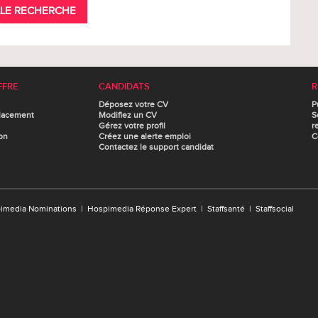
LE RECHERCHE
FFRE
CANDIDATS
R
Déposez votre CV
P
lacement
Modifiez un CV
S
Gérez votre profil
r
on
Créez une alerte emploi
C
Contactez le support candidat
imedia Nominations
|
Hospimedia Réponse Expert
|
Staffsanté
|
Staffsocial