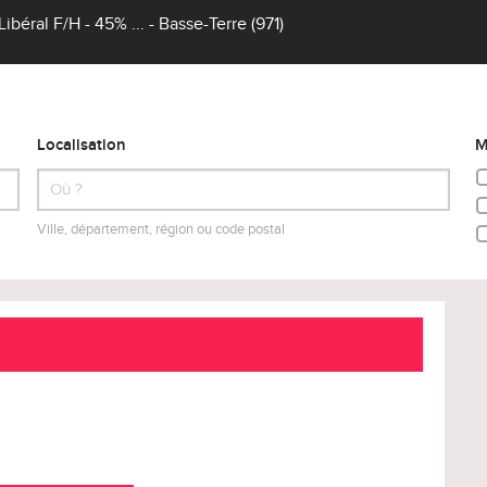
éral F/H - 45% ... - Basse-Terre (971)
Localisation
M
Ville, département, région ou code postal