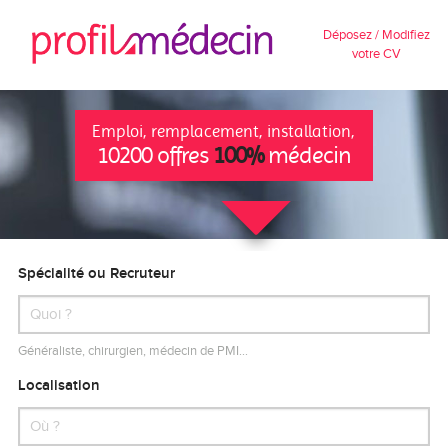
Déposez / Modifiez
votre CV
Emploi, remplacement, installation,
10200 offres
100%
médecin
Spécialité ou Recruteur
Généraliste, chirurgien, médecin de PMI…
Localisation