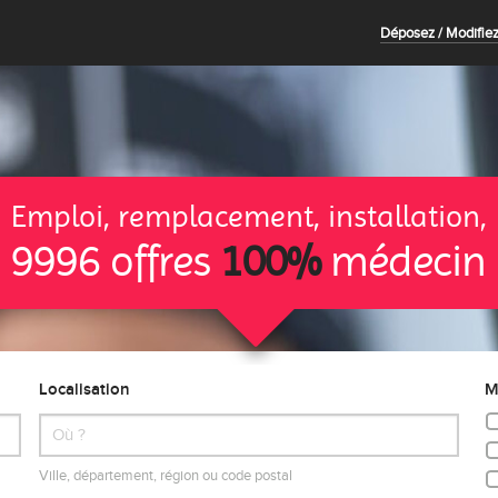
Déposez / Modifiez
Emploi, remplacement, installation,
9996 offres
100%
médecin
Localisation
M
Ville, département, région ou code postal