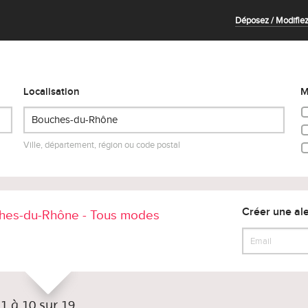
Déposez / Modifiez
Localisation
M
Ville, département, région ou code postal
Créer une ale
hes-du-Rhône - Tous modes
 1 à 10 sur 19