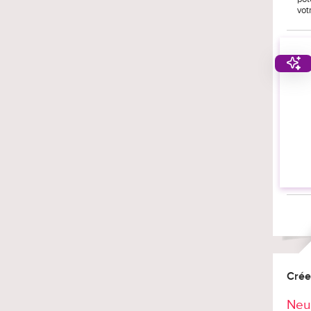
vot
Crée
Neu