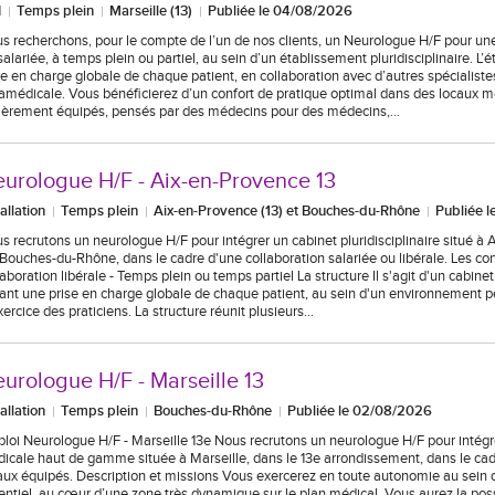
I
Temps plein
Marseille (13)
Publiée le 04/08/2026
s recherchons, pour le compte de l’un de nos clients, un Neurologue H/F pour une 
salariée, à temps plein ou partiel, au sein d’un établissement pluridisciplinaire. L’
se en charge globale de chaque patient, en collaboration avec d’autres spécialiste
amédicale. Vous bénéficierez d’un confort de pratique optimal dans des locaux m
ièrement équipés, pensés par des médecins pour des médecins,…
urologue H/F - Aix-en-Provence 13
tallation
Temps plein
Aix-en-Provence (13) et Bouches-du-Rhône
Publiée 
s recrutons un neurologue H/F pour intégrer un cabinet pluridisciplinaire situé à
 Bouches-du-Rhône, dans le cadre d'une collaboration salariée ou libérale. Les con
laboration libérale - Temps plein ou temps partiel La structure Il s'agit d'un cabinet 
rant une prise en charge globale de chaque patient, au sein d'un environnement p
xercice des praticiens. La structure réunit plusieurs…
urologue H/F - Marseille 13
tallation
Temps plein
Bouches-du-Rhône
Publiée le 02/08/2026
loi Neurologue H/F - Marseille 13e Nous recrutons un neurologue H/F pour intégr
icale haut de gamme située à Marseille, dans le 13e arrondissement, dans le ca
aux équipés. Description et missions Vous exercerez en toute autonomie au sein d
entiel, au cœur d’une zone très dynamique sur le plan médical. Vous aurez la poss