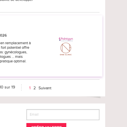
2026
ou en remplacement à
fort potentiel offre
es: gynécologues,
ogues ... mais
pratique optimal.
10 sur 19
1
2
Suivant