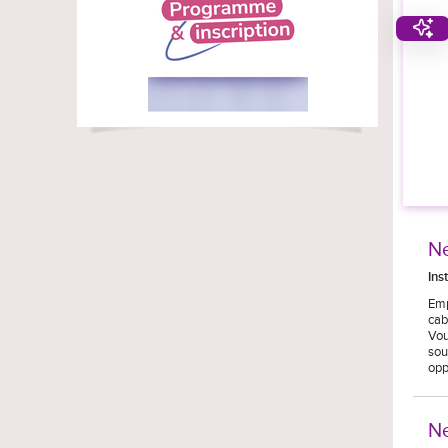
Ne
Ins
Emp
cab
Vou
sou
opp
Ne