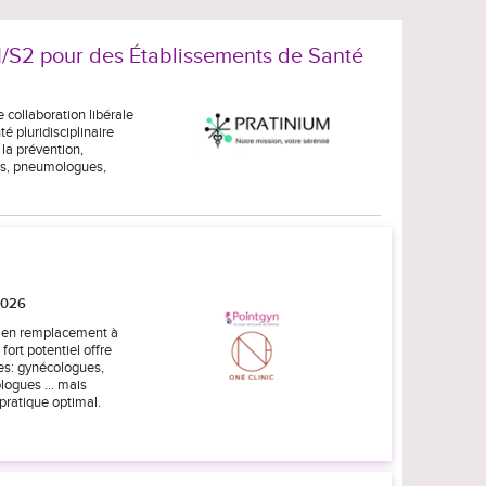
S1/S2 pour des Établissements de Santé
 collaboration libérale
é pluridisciplinaire
la prévention,
ues, pneumologues,
2026
ou en remplacement à
fort potentiel offre
es: gynécologues,
ogues ... mais
pratique optimal.