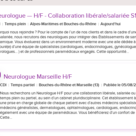
urologue — H/F - Collaboration libérale/salariée 
I
Temps plein
Alpes-Maritimes et Bouches-du-Rhône
Aujourd'hui
rquoi nous rejoindre ? Pour le compte de l’un de nos clients et dans le cadre d’une
salariée, nous recrutons des neurologues pour intégrer des Établissements de sant
amique. Vous évoluerez dans un environnement moderne avec une aile dédiée à 
ouré(e) d’une équipe de spécialistes (cardiologues, endocrinologues, gynécolog
rologues… ) et de professionnels paramédicaux engagés. Cette opportunité…
Neurologue Marseille H/F
CDI
Temps partiel
Bouches-du-Rhône et Marseille (13)
Publiée le 05/08/
Nous recherchons un Neurologue H/F pour une collaboration libérale, salariée 
temps plein ou partiel, au sein d’un cabinet pluridisciplinaire. Cet établissement à 
une prise en charge globale de chaque patient avec d'autres médecins spécialist
médecins généralistes, dermatologues, ophtalmologues, cardiologues, endocrinol
également avec une équipe de paramédicaux. Vous bénéficierez d'un confort de 
Cette…