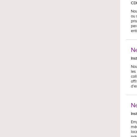
CD
Nou
ou 
pri
par
ent
Ne
Ins
Nou
les
col
off
d'e
Ne
Ins
Emp
méd
loc
pot