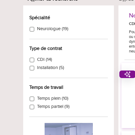
Ne
Spécialité
CD
Neurologue (19)
Pou
ou 
dyn
ent
Type de contrat
neu
CDI (14)
Installation (5)
Temps de travail
Temps plein (10)
Temps partiel (9)