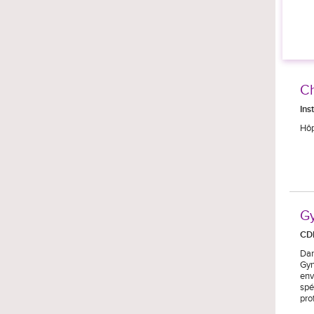
Ch
Ins
Hôp
Gy
CD
Dan
Gyn
env
spé
pro