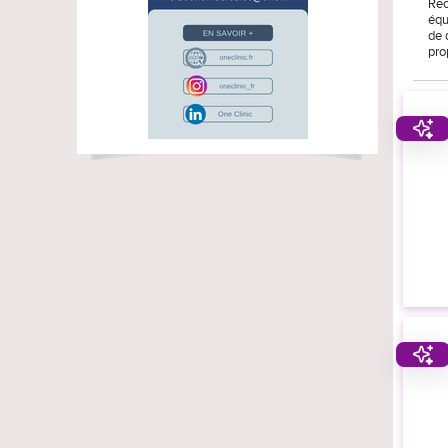
Rec
équ
de 
pro