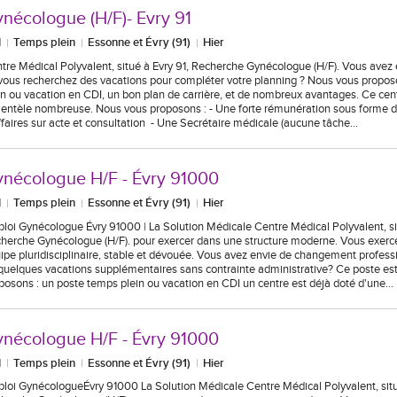
nécologue (H/F)- Evry 91
I
Temps plein
Essonne et Évry (91)
Hier
tre Médical Polyvalent, situé à Evry 91, Recherche Gynécologue (H/F). Vous ave
vous recherchez des vacations pour compléter votre planning ? Nous vous propo
in ou vacation en CDI, un bon plan de carrière, et de nombreux avantages. Ce cen
ientèle nombreuse. Nous vous proposons : - Une forte rémunération sous forme de 
ffaires sur acte et consultation - Une Secrétaire médicale (aucune tâche…
nécologue H/F - Évry 91000
I
Temps plein
Essonne et Évry (91)
Hier
loi Gynécologue Évry 91000 | La Solution Médicale Centre Médical Polyvalent, si
herche Gynécologue (H/F). pour exercer dans une structure moderne. Vous exerce
ipe pluridisciplinaire, stable et dévouée. Vous avez envie de changement profes
quelques vacations supplémentaires sans contrainte administrative? Ce poste est
posons : un poste temps plein ou vacation en CDI un centre est déjà doté d'une…
nécologue H/F - Évry 91000
I
Temps plein
Essonne et Évry (91)
Hier
loi GynécologueÉvry 91000 La Solution Médicale Centre Médical Polyvalent, sit