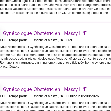
herche Gynécologue (H/F). pour exercer dans une structure moderne. Vous exerce
ipe pluridisciplinaire, stable et dévouée. Vous avez envie de changement profes
quelques vacations supplémentaires sans contrainte administrative? Ce poste est
posons : un poste temps plein ou vacation en CDI un centre est déjà doté d'une…
Gynécologue-Obstétricien - Massy H/F
CDI
Temps partiel
Essonne et Massy (91)
Hier
Nous recherchons un Gynécologue-Obstétricien H/F pour une collaboration salari
temps plein ou partiel, au sein d’un cabinet pluridisciplinaire avec une aile dédiée
femme. Cet établissement offre une prise en charge globale de chaque patiente
nombreuses spécialités gynécologiques. Vous bénéficierez d'un confort de pratiq
Rémunération attractive, planning rempli, patientèle fidélisée, bonne synergie au
place. Cette…
Gynécologue-Obstétricien - Massy H/F
CDI
Temps partiel
Essonne et Massy (91)
Publiée le 05/08/2026
Nous recherchons un Gynécologue-Obstétricien H/F pour une collaboration salari
temps plein ou partiel, au sein d’un cabinet pluridisciplinaire avec une aile dédiée
femme. Cet établissement offre une prise en charge globale de chaque patiente