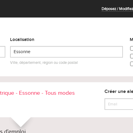
Déposez / Modifiez
Localisation
M
Ville, département, région ou code postal
Créer une ale
rique - Essonne - Tous modes
es d'emploi