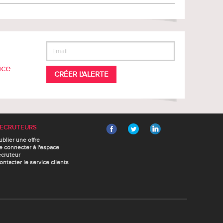
ice
CRÉER L'ALERTE
ECRUTEURS
ublier une offre
e connecter à l'espace
ecruteur
ontacter le service clients