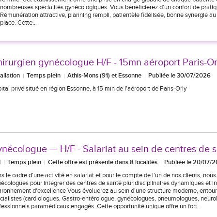
nombreuses spécialités gynécologiques. Vous bénéficierez d'un confort de pratiq
Rémunération attractive, planning rempli, patientèle fidélisée, bonne synergie au
place. Cette…
irurgien gynécologue H/F - 15mn aéroport Paris-Or
tallation
Temps plein
Athis-Mons (91) et Essonne
Publiée le 30/07/2026
ital privé situé en région Essonne, à 15 min de l'aéroport de Paris-Orly
nécologue — H/F - Salariat au sein de centres de 
I
Temps plein
Cette offre est présente dans 8 localités
Publiée le 20/07/
s le cadre d’une activité en salariat et pour le compte de l'un de nos clients, nou
écologues pour intégrer des centres de santé pluridisciplinaires dynamiques et i
ironnement d'excellence Vous évoluerez au sein d'une structure moderne, entour
cialistes (cardiologues, Gastro-entérologue, gynécologues, pneumologues, neurolo
fessionnels paramédicaux engagés. Cette opportunité unique offre un fort…