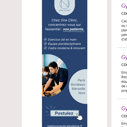
Gy
CD
Cen
ou 
ple
pat
d'a
Gy
CD
Emp
Rec
équ
de 
pro
Gy
CD
Emp