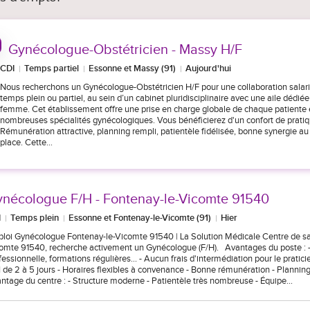
Gynécologue-Obstétricien - Massy H/F
CDI
Temps partiel
Essonne et Massy (91)
Aujourd'hui
Nous recherchons un Gynécologue-Obstétricien H/F pour une collaboration salari
temps plein ou partiel, au sein d’un cabinet pluridisciplinaire avec une aile dédiée
femme. Cet établissement offre une prise en charge globale de chaque patiente
nombreuses spécialités gynécologiques. Vous bénéficierez d'un confort de pratiq
Rémunération attractive, planning rempli, patientèle fidélisée, bonne synergie au
place. Cette…
nécologue F/H - Fontenay-le-Vicomte 91540
I
Temps plein
Essonne et Fontenay-le-Vicomte (91)
Hier
loi Gynécologue Fontenay-le-Vicomte 91540 | La Solution Médicale Centre de sa
omte 91540, recherche activement un Gynécologue (F/H). Avantages du poste : 
fessionnelle, formations régulières... - Aucun frais d'intermédiation pour le praticie
 de 2 à 5 jours - Horaires flexibles à convenance - Bonne rémunération - Plannin
ntage du centre : - Structure moderne - Patientèle très nombreuse - Équipe…