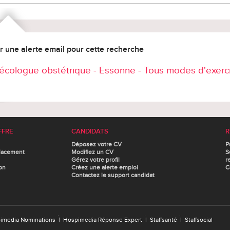
r une alerte email pour cette recherche
écologue obstétrique - Essonne - Tous modes d'exerc
FFRE
CANDIDATS
R
Déposez votre CV
P
lacement
Modifiez un CV
S
Gérez votre profil
r
on
Créez une alerte emploi
C
Contactez le support candidat
imedia Nominations
|
Hospimedia Réponse Expert
|
Staffsanté
|
Staffsocial