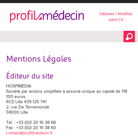
Déposez / Modifiez
votre CV
Mentions Légales
Éditeur du site
HOSPIMEDIA
Société par actions simplifiée à associé unique au capital de 118
100 euros
RCS Lille 439 125 741
2, rue De Tenremonde
59000 Lille
Tél. : +33 (0)3 20 16 38 68
Fax : +33 (0)3 20 16 38 60
rf.nicedemliforp@tcatnoc