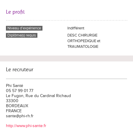
Le profil
Niveau d'expérience
Indifférent
Diplôme(s) requis
DESC CHIRURGIE
ORTHOPEDIQUE et
TRAUMATOLOGIE
Le recruteur
Phi Santé
05 57 99 01 77
Le Fugon, Rue du Cardinal Richaud
33300
BORDEAUX
FRANCE
sante@phi-rh.fr
http://www.phi-sante.fr