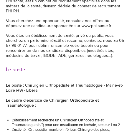
PHI santé, est un cabinet de recrutement spécialisé dans les
métiers de la santé, division dédiée du cabinet de recrutement
PHI RH.
Vous cherchez une opportunité, consultez nos offres ou
déposez une candidature spontanée sur www.phi-sante.fr.
Vous êtes un établissement de santé, privé ou public, vous
cherchez un partenaire réactif et reconnu, contactez nous au 05
57 99 01 77, pour définir ensemble votre besoin ou pour
rencontrer un de nos candidats disponibles (anesthésistes,
médecins du travail, IBODE, IADE, gériatres, radiologues…).
Le poste
Le poste :
Chirurgien Orthopédiste et Traumatologue - Maine-et-
Loire (49) - Libéral
Le cadre d’exercice de Chirurgien Orthopédiste et
Traumatologue :
L'établissement recherche un Chirurgien Orthopédiste et
Traumatologue (h/f) pour une installation en libérale, secteur 1 ou 2
L'activité : Orthopédie membre inférieur, Chirurgie des pieds,