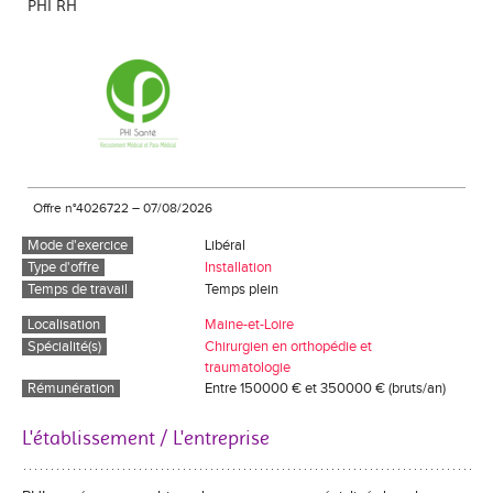
PHI RH
Offre n°4026722
–
07/08/2026
Mode d'exercice
Libéral
Type d'offre
Installation
Temps de travail
Temps plein
Localisation
Maine-et-Loire
Spécialité(s)
Chirurgien en orthopédie et
traumatologie
Rémunération
Entre 150000 € et 350000 € (bruts/an)
L'établissement / L'entreprise