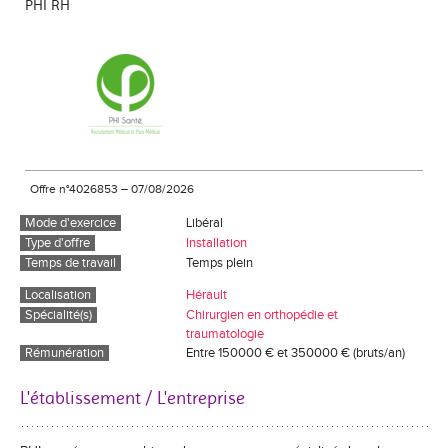
PHI RH
Offre n°4026853
–
07/08/2026
Mode d'exercice
Libéral
Type d'offre
Installation
Temps de travail
Temps plein
Localisation
Hérault
Spécialité(s)
Chirurgien en orthopédie et
traumatologie
Rémunération
Entre 150000 € et 350000 € (bruts/an)
L'établissement / L'entreprise