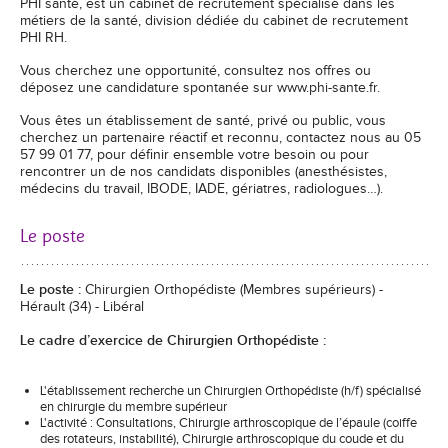
PHI santé, est un cabinet de recrutement spécialisé dans les
métiers de la santé, division dédiée du cabinet de recrutement
PHI RH.
Vous cherchez une opportunité, consultez nos offres ou
déposez une candidature spontanée sur www.phi-sante.fr.
Vous êtes un établissement de santé, privé ou public, vous
cherchez un partenaire réactif et reconnu, contactez nous au 05
57 99 01 77, pour définir ensemble votre besoin ou pour
rencontrer un de nos candidats disponibles (anesthésistes,
médecins du travail, IBODE, IADE, gériatres, radiologues…).
Le poste
Le poste :
Chirurgien Orthopédiste (Membres supérieurs) -
Hérault (34) - Libéral
Le cadre d’exercice de Chirurgien Orthopédiste :
L'établissement recherche un Chirurgien Orthopédiste (h/f) spécialisé
en chirurgie du membre supérieur
L'activité : Consultations, Chirurgie arthroscopique de l’épaule (coiffe
des rotateurs, instabilité), Chirurgie arthroscopique du coude et du