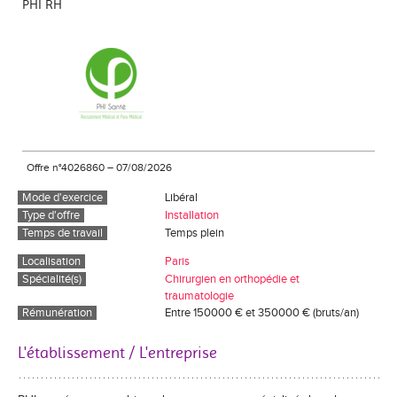
PHI RH
Offre n°4026860
–
07/08/2026
Mode d'exercice
Libéral
Type d'offre
Installation
Temps de travail
Temps plein
Localisation
Paris
Spécialité(s)
Chirurgien en orthopédie et
traumatologie
Rémunération
Entre 150000 € et 350000 € (bruts/an)
L'établissement / L'entreprise