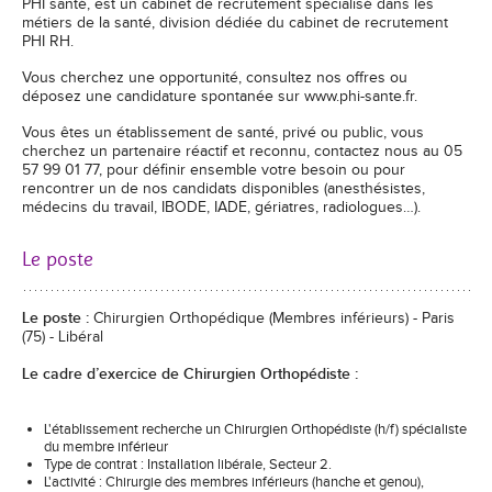
PHI santé, est un cabinet de recrutement spécialisé dans les
métiers de la santé, division dédiée du cabinet de recrutement
PHI RH.
Vous cherchez une opportunité, consultez nos offres ou
déposez une candidature spontanée sur www.phi-sante.fr.
Vous êtes un établissement de santé, privé ou public, vous
cherchez un partenaire réactif et reconnu, contactez nous au 05
57 99 01 77, pour définir ensemble votre besoin ou pour
rencontrer un de nos candidats disponibles (anesthésistes,
médecins du travail, IBODE, IADE, gériatres, radiologues…).
Le poste
Le poste :
Chirurgien Orthopédique (Membres inférieurs) - Paris
(75) - Libéral
Le cadre d’exercice de Chirurgien Orthopédiste :
L'établissement recherche un Chirurgien Orthopédiste (h/f) spécialiste
du membre inférieur
Type de contrat : Installation libérale, Secteur 2.
L'activité : Chirurgie des membres inférieurs (hanche et genou),