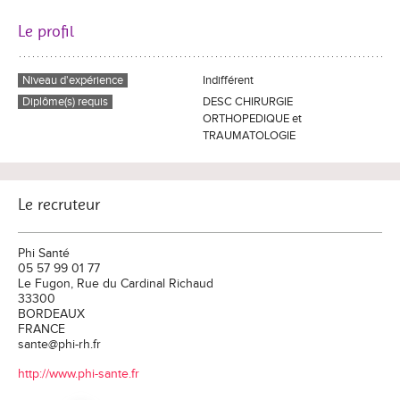
Le profil
Niveau d'expérience
Indifférent
Diplôme(s) requis
DESC CHIRURGIE
ORTHOPEDIQUE et
TRAUMATOLOGIE
Le recruteur
Phi Santé
05 57 99 01 77
Le Fugon, Rue du Cardinal Richaud
33300
BORDEAUX
FRANCE
sante@phi-rh.fr
http://www.phi-sante.fr