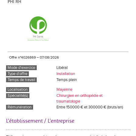
PHI RH
Offre n°4026869
–
07/08/2026
Mode d'exercice
Libéral
Type d'offre
Installation
Temps de travail
Temps plein
Localisation
Mayenne
Spécialité(s)
Chirurgien en orthopédie et
traumatologie
Rémunération
Entre 150000 € et 300000 € (bruts/an)
L'établissement / L'entreprise