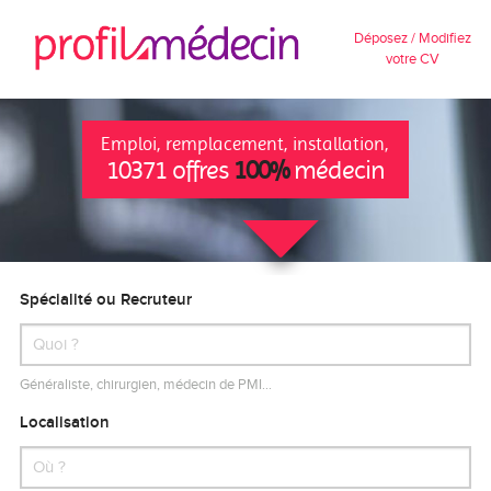
Déposez / Modifiez
votre CV
Emploi, remplacement, installation,
10371 offres
100%
médecin
Spécialité ou Recruteur
Généraliste, chirurgien, médecin de PMI…
Localisation