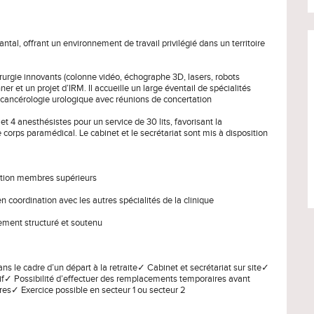
tal, offrant un environnement de travail privilégié dans un territoire
irurgie innovants (colonne vidéo, échographe 3D, lasers, robots
er et un projet d’IRM. Il accueille un large éventail de spécialités
e cancérologie urologique avec réunions de concertation
et 4 anesthésistes pour un service de 30 lits, favorisant la
e corps paramédical. Le cabinet et le secrétariat sont mis à disposition
tation membres supérieurs
en coordination avec les autres spécialités de la clinique
nement structuré et soutenu
ns le cadre d’un départ à la retraite✓ Cabinet et secrétariat sur site✓
tif✓ Possibilité d’effectuer des remplacements temporaires avant
s✓ Exercice possible en secteur 1 ou secteur 2