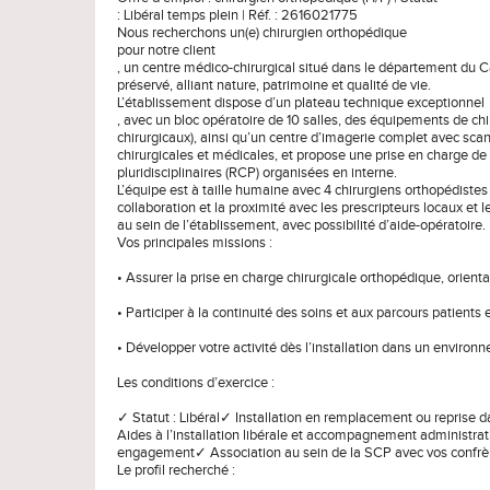
: Libéral temps plein | Réf. : 2616021775
Nous recherchons un(e) chirurgien orthopédique
pour notre client
, un centre médico-chirurgical situé dans le département du Can
préservé, alliant nature, patrimoine et qualité de vie.
L’établissement dispose d’un plateau technique exceptionnel
, avec un bloc opératoire de 10 salles, des équipements de ch
chirurgicaux), ainsi qu’un centre d’imagerie complet avec scann
chirurgicales et médicales, et propose une prise en charge d
pluridisciplinaires (RCP) organisées en interne.
L’équipe est à taille humaine avec 4 chirurgiens orthopédistes 
collaboration et la proximité avec les prescripteurs locaux et l
au sein de l’établissement, avec possibilité d’aide-opératoire.
Vos principales missions :
• Assurer la prise en charge chirurgicale orthopédique, orien
• Participer à la continuité des soins et aux parcours patients 
• Développer votre activité dès l’installation dans un environ
Les conditions d’exercice :
✓ Statut : Libéral✓ Installation en remplacement ou reprise da
Aides à l’installation libérale et accompagnement administra
engagement✓ Association au sein de la SCP avec vos confrère
Le profil recherché :