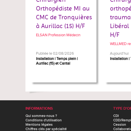
Orthopédiste MI au
orthopé
CMC de Tronquières
traumat
à Aurillac (15) H/F
Libéral
H/F
ELSAN Profession Médecin
WELLMED re
Publiée le 02/08/2026
Aujourd'hui
Installation
Temps plein
Installation
Aurillac (15) et Cantal
INFORMATIONS
TYPE D'O
Qui sommes-nous ?
CDI
Conditions d'utilisation
CDD/Remp
Mentions légales
Cession
Chiffres clés par spécialité
Collaborati