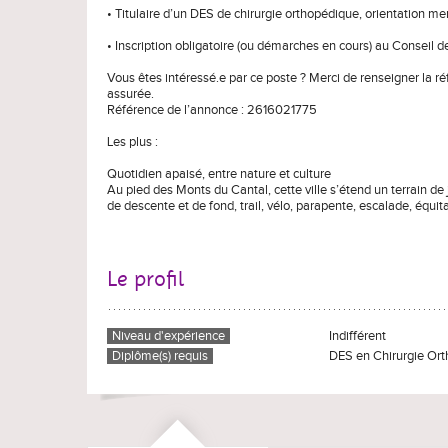
• Titulaire d’un DES de chirurgie orthopédique, orientation m
• Inscription obligatoire (ou démarches en cours) au Conseil 
Vous êtes intéressé.e par ce poste ? Merci de renseigner la r
assurée.
Référence de l’annonce : 2616021775
Les plus :
Quotidien apaisé, entre nature et culture
Au pied des Monts du Cantal, cette ville s’étend un terrain de 
de descente et de fond, trail, vélo, parapente, escalade, équita
Le profil
Niveau d'expérience
Indifférent
Diplôme(s) requis
DES en Chirurgie Or