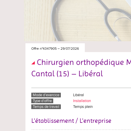
Offre n°4347905
–
29/07/2026
Chirurgien orthopédique M
Cantal (15) – Libéral
Mode d'exercice
Libéral
Type d'offre
Installation
Temps de travail
Temps plein
L'établissement / L'entreprise