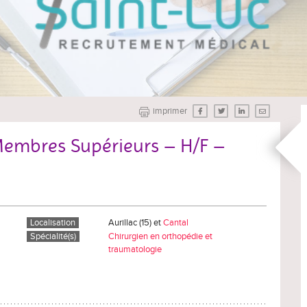
imprimer
embres Supérieurs – H/F –
Localisation
Aurillac (15) et
Cantal
Spécialité(s)
Chirurgien en orthopédie et
traumatologie