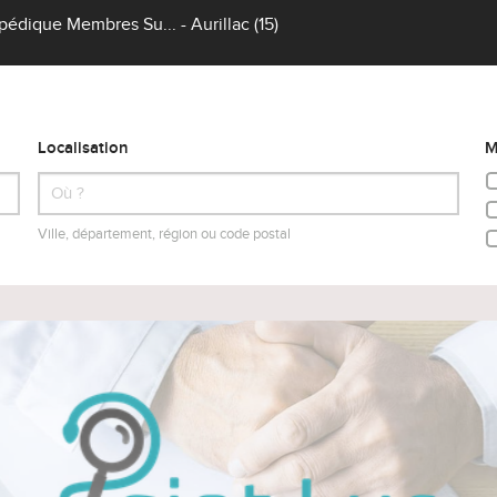
édique Membres Su... - Aurillac (15)
Localisation
M
Ville, département, région ou code postal