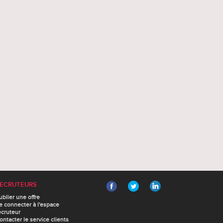
ECRUTEURS
ublier une offre
e connecter à l'espace
ecruteur
ontacter le service clients