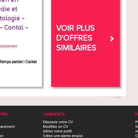
die et
ologie -
 - Cantal -
VOIR PLUS
D'OFFRES
SIMILAIRES
crutement
Temps partiel
Cantal
FFRE
CANDIDATS
R
Déposez votre CV
P
lacement
Modifiez un CV
S
Gérez votre profil
r
on
Créez une alerte emploi
C