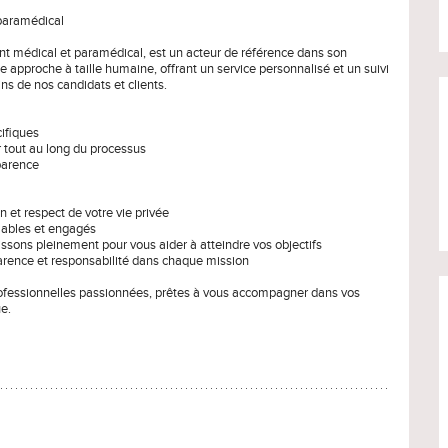
 paramédical
nt médical et paramédical, est un acteur de référence dans son
 approche à taille humaine, offrant un service personnalisé et un suivi
ns de nos candidats et clients.
ifiques
r tout au long du processus
sparence
on et respect de votre vie privée
fiables et engagés
issons pleinement pour vous aider à atteindre vos objectifs
parence et responsabilité dans chaque mission
 professionnelles passionnées, prêtes à vous accompagner dans vos
e.