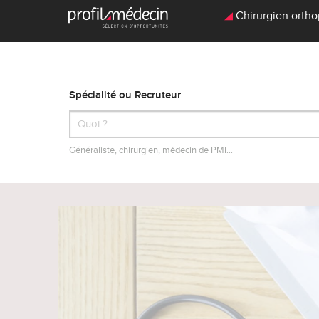
Chirurgien orthop
Spécialité ou Recruteur
Généraliste, chirurgien, médecin de PMI…