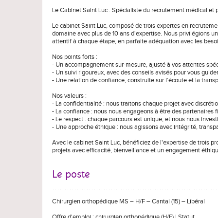
Le Cabinet Saint Luc : Spécialiste du recrutement médical et
Le cabinet Saint Luc, composé de trois expertes en recruteme
domaine avec plus de 10 ans d'expertise. Nous privilégions une
attentif à chaque étape, en parfaite adéquation avec les besoi
Nos points forts :
- Un accompagnement sur-mesure, ajusté à vos attentes spéc
- Un suivi rigoureux, avec des conseils avisés pour vous guide
- Une relation de confiance, construite sur l’écoute et la tran
Nos valeurs :
- La confidentialité : nous traitons chaque projet avec discréti
- La confiance : nous nous engageons à être des partenaires 
- Le respect : chaque parcours est unique, et nous nous invest
- Une approche éthique : nous agissons avec intégrité, trans
Avec le cabinet Saint Luc, bénéficiez de l'expertise de trois
projets avec efficacité, bienveillance et un engagement éthiqu
Le poste
Chirurgien orthopédique MS – H/F – Cantal (15) – Libéral
Offre d'emploi : chirurgien orthopédique (H/F) | Statut