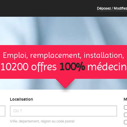
Déposez / Modifiez
Emploi, remplacement, installation,
10200 offres
100%
médecin
Localisation
M
Ville, département, région ou code postal