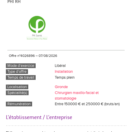
PHI RH
Offre n°4026896
–
07/08/2026
Mode d'exercice
Libéral
Type d'offre
Installation
Temps de travail
Temps plein
Localisation
Gironde
Spécialité(s)
Chirurgien maxillo-facial et
stomatologie
Rémunération
Entre 150000 € et 250000 € (bruts/an)
L'établissement / L'entreprise