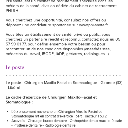
PHI santé, est un cabinet de recrutement spécialisé dans les
métiers de la santé, division dédiée du cabinet de recrutement
PHI RH.
Vous cherchez une opportunité, consultez nos offres ou
déposez une candidature spontanée sur www.phi-sante.fr.
Vous êtes un établissement de santé, privé ou public, vous
cherchez un partenaire réactif et reconnu, contactez nous au 05
57 99 01 77, pour définir ensemble votre besoin ou pour
rencontrer un de nos candidats disponibles (anesthésistes,
médecins du travail, IBODE, IADE, gériatres, radiologues…).
Le poste
Le poste :
Chirurgien Maxillo-Facial et Stomatologue - Gironde (33)
- Libéral
Le cadre d’exercice de Chirurgien Maxillo-Facial et
Stomatologue :
L'établissement recherche un Chirurgien Maxillo-Facial et
Stomatologue h/f en contrat d'exercice libéral, secteur 1 ou 2
Activités : Chirurgie bucco-dentaire - Orthopédie dento-maxillo-faciale
- Prothèse dentaire - Radiologie dentaire.