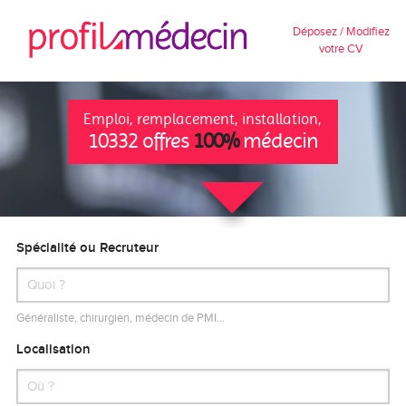
Déposez / Modifiez
votre CV
Emploi, remplacement, installation,
10332 offres
100%
médecin
Spécialité ou Recruteur
Généraliste, chirurgien, médecin de PMI…
Localisation