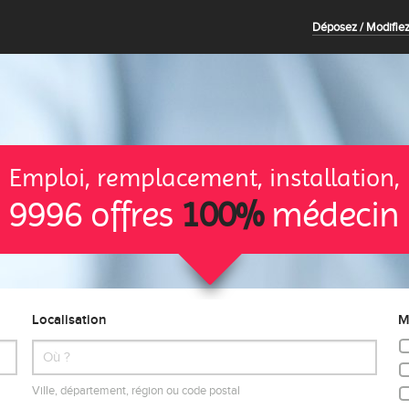
Déposez / Modifiez
Emploi, remplacement, installation,
9996 offres
100%
médecin
Localisation
M
Ville, département, région ou code postal