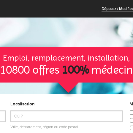
Déposez / Modifiez
Emploi, remplacement, installation,
10800 offres
100%
médecin
Localisation
M
Ville, département, région ou code postal