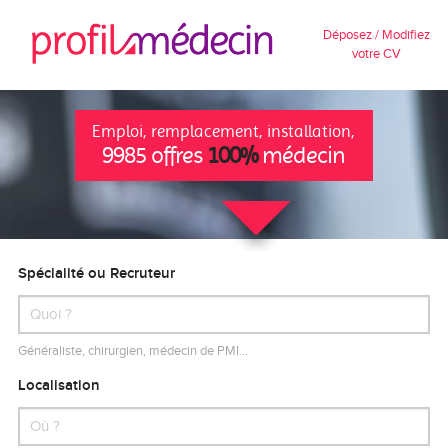
Déposez / Modifiez
votre CV
Emploi, remplacement, installation,
9985 offres
100%
médecin
Spécialité ou Recruteur
Généraliste, chirurgien, médecin de PMI…
Localisation