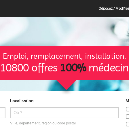
Déposez / Modifiez
Emploi, remplacement, installation,
10800 offres
100%
médecin
Localisation
M
Ville, département, région ou code postal