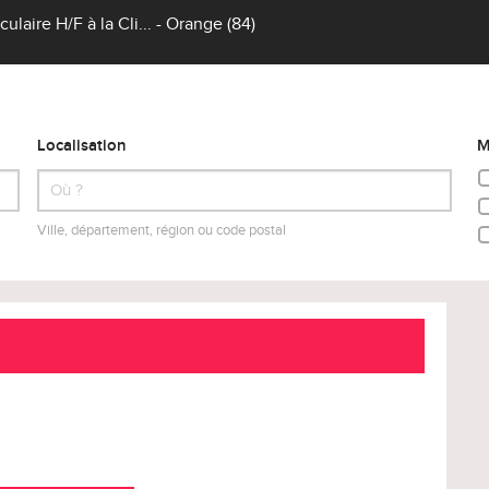
ulaire H/F à la Cli... - Orange (84)
Localisation
M
Ville, département, région ou code postal