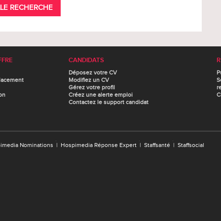
LE RECHERCHE
FFRE
CANDIDATS
R
Déposez votre CV
P
lacement
Modifiez un CV
S
Gérez votre profil
r
on
Créez une alerte emploi
C
Contactez le support candidat
imedia Nominations
|
Hospimedia Réponse Expert
|
Staffsanté
|
Staffsocial