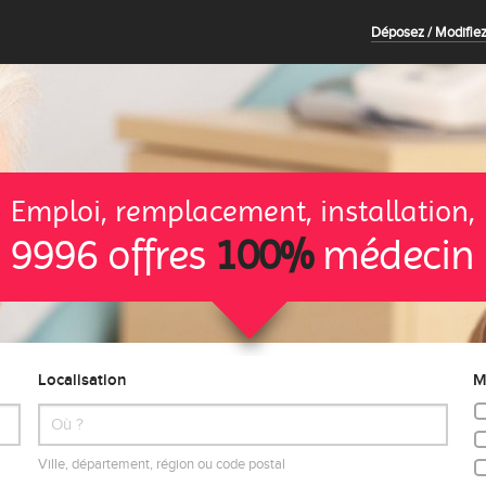
Déposez / Modifiez
Emploi, remplacement, installation,
9996 offres
100%
médecin
Localisation
M
Ville, département, région ou code postal