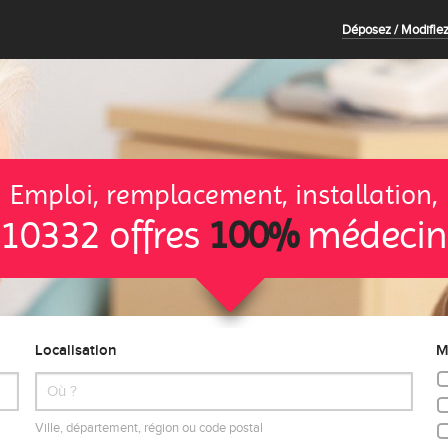
Déposez / Modifiez
Emploi, remplacement, installation,
10332 offres
100%
médecin
Localisation
M
Ville, département, région ou code postal