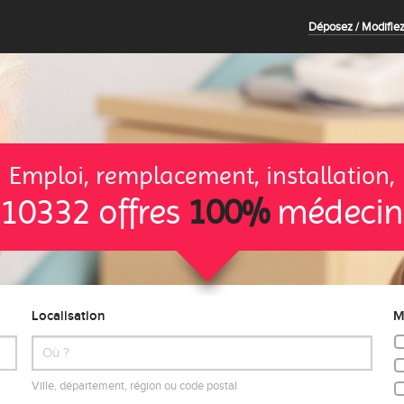
Déposez / Modifiez
Emploi, remplacement, installation,
10332 offres
100%
médecin
Localisation
M
Ville, département, région ou code postal