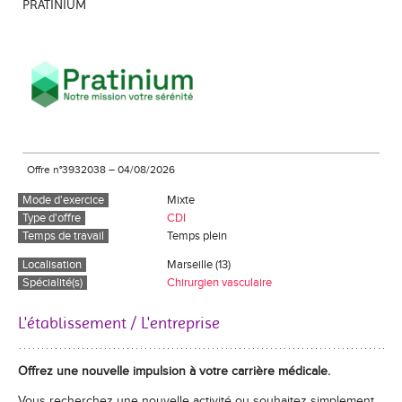
PRATINIUM
Offre n°3932038
–
04/08/2026
Mode d'exercice
Mixte
Type d'offre
CDI
Temps de travail
Temps plein
Localisation
Marseille (13)
Spécialité(s)
Chirurgien vasculaire
L'établissement / L'entreprise
Offrez une nouvelle impulsion à votre carrière médicale.
Vous recherchez une nouvelle activité ou souhaitez simplement