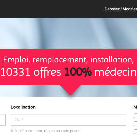
Déposez / Modifiez
Emploi, remplacement, installation,
10331 offres
100%
médecin
Localisation
M
Ville, département, région ou code postal