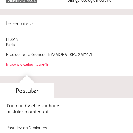
Diplôme(s) requis
DES gynécologie médicale
Le recruteur
ELSAN
Paris
Préciser la référence : BYZMORVFKPQXMY471
http://www.elsan.care/fr
Postuler
J'ai mon CV et je souhaite
postuler maintenant
Postulez en 2 minutes !