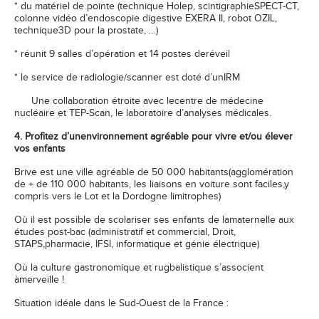
* du matériel de pointe (technique Holep, scintigraphieSPECT-CT,
colonne vidéo d’endoscopie digestive EXERA II, robot OZIL,
technique3D pour la prostate, …)
* réunit 9 salles d’opération et 14 postes deréveil
* le service de radiologie/scanner est doté d’unIRM
Une collaboration étroite avec lecentre de médecine
nucléaire et TEP-Scan, le laboratoire d’analyses médicales.
4. Profitez d’unenvironnement agréable pour vivre et/ou élever
vos enfants
Brive est une ville agréable de 50 000 habitants(agglomération
de + de 110 000 habitants, les liaisons en voiture sont faciles,y
compris vers le Lot et la Dordogne limitrophes)
Où il est possible de scolariser ses enfants de lamaternelle aux
études post-bac (administratif et commercial, Droit,
STAPS,pharmacie, IFSI, informatique et génie électrique)
Où la culture gastronomique et rugbalistique s’associent
àmerveille !
Situation idéale dans le Sud-Ouest de la France :