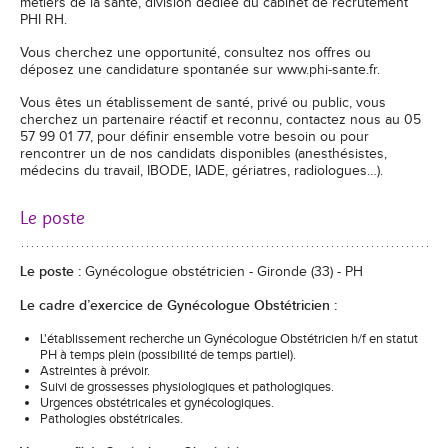
métiers de la santé, division dédiée du cabinet de recrutement
PHI RH.
Vous cherchez une opportunité, consultez nos offres ou
déposez une candidature spontanée sur www.phi-sante.fr.
Vous êtes un établissement de santé, privé ou public, vous
cherchez un partenaire réactif et reconnu, contactez nous au 05
57 99 01 77, pour définir ensemble votre besoin ou pour
rencontrer un de nos candidats disponibles (anesthésistes,
médecins du travail, IBODE, IADE, gériatres, radiologues…).
Le poste
Le poste :
Gynécologue obstétricien - Gironde (33) - PH
Le cadre d’exercice de Gynécologue Obstétricien :
L'établissement recherche un Gynécologue Obstétricien h/f en statut
PH à temps plein (possibilité de temps partiel).
Astreintes à prévoir.
Suivi de grossesses physiologiques et pathologiques.
Urgences obstétricales et gynécologiques.
Pathologies obstétricales.