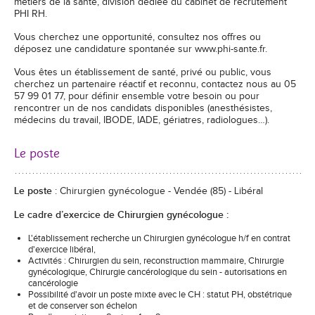
métiers de la santé, division dédiée du cabinet de recrutement
PHI RH.
Vous cherchez une opportunité, consultez nos offres ou
déposez une candidature spontanée sur www.phi-sante.fr.
Vous êtes un établissement de santé, privé ou public, vous
cherchez un partenaire réactif et reconnu, contactez nous au 05
57 99 01 77, pour définir ensemble votre besoin ou pour
rencontrer un de nos candidats disponibles (anesthésistes,
médecins du travail, IBODE, IADE, gériatres, radiologues…).
Le poste
Le poste
: Chirurgien gynécologue - Vendée (85) - Libéral
Le cadre d’exercice de Chirurgien gynécologue :
L'établissement recherche un Chirurgien gynécologue h/f en contrat
d'exercice libéral,
Activités : Chirurgien du sein, reconstruction mammaire, Chirurgie
gynécologique, Chirurgie cancérologique du sein - autorisations en
cancérologie
Possibilité d'avoir un poste mixte avec le CH : statut PH, obstétrique
et de conserver son échelon