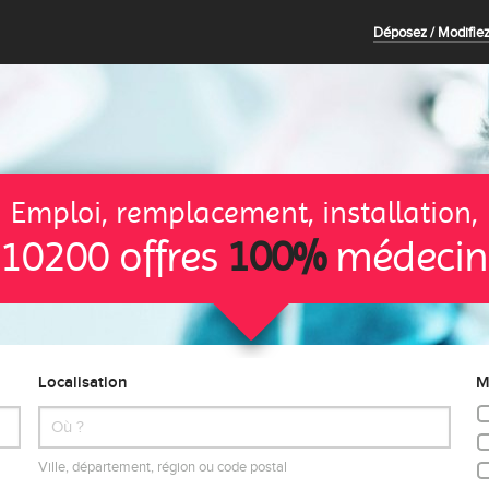
Déposez / Modifiez
Emploi, remplacement, installation,
10200 offres
100%
médecin
Localisation
M
Ville, département, région ou code postal