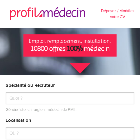
Déposez / Modifiez
votre CV
Emploi, remplacement, installation,
10800 offres
100%
médecin
Spécialité ou Recruteur
Généraliste, chirurgien, médecin de PMI…
Localisation