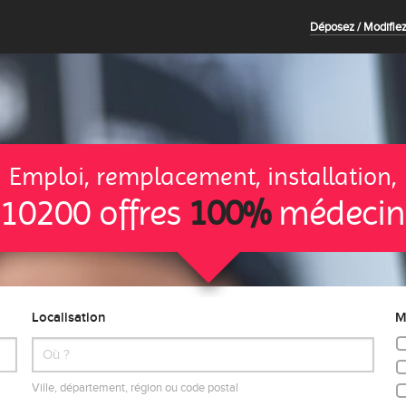
Déposez / Modifiez
Emploi, remplacement, installation,
10200 offres
100%
médecin
Localisation
M
Ville, département, région ou code postal