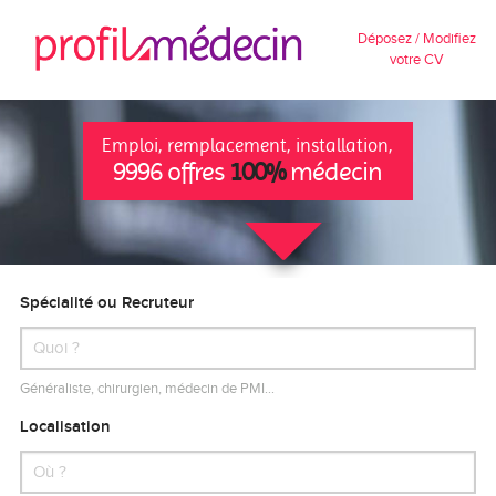
Déposez / Modifiez
votre CV
Emploi, remplacement, installation,
9996 offres
100%
médecin
Spécialité ou Recruteur
Généraliste, chirurgien, médecin de PMI…
Localisation