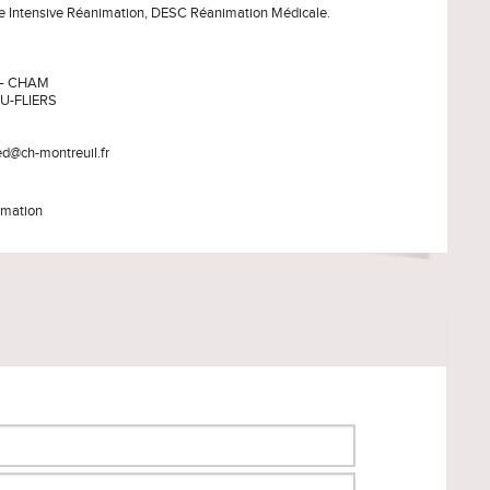
e Intensive Réanimation, DESC Réanimation Médicale.
r – CHAM
DU-FLIERS
med@ch-montreuil.fr
imation