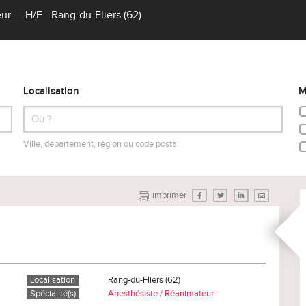
r — H/F - Rang-du-Fliers (62)
Localisation
M
Ville, département, région ou code postal
imprimer
Localisation
Rang-du-Fliers (62)
Spécialité(s)
Anesthésiste / Réanimateur