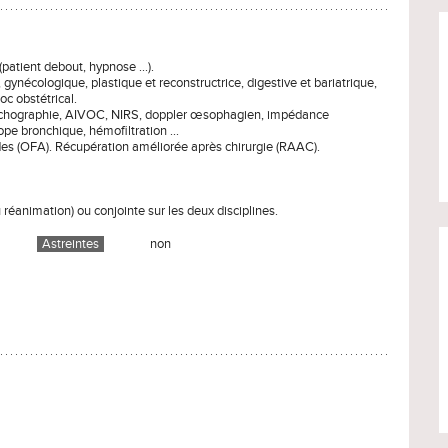
patient debout, hypnose ...).
 gynécologique, plastique et reconstructrice, digestive et bariatrique,
oc obstétrical.
 échographie, AIVOC, NIRS, doppler œsophagien, impédance
ope bronchique, hémofiltration ...
des (OFA). Récupération améliorée après chirurgie (RAAC).
 réanimation) ou conjointe sur les deux disciplines.
Astreintes
non