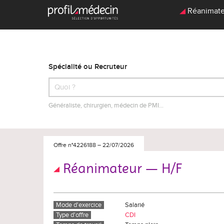
Réanimateu
Spécialité ou Recruteur
Généraliste, chirurgien, médecin de PMI…
Offre n°4226188
–
22/07/2026
Réanimateur — H/F
Mode d'exercice
Salarié
Type d'offre
CDI