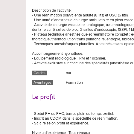
Description de l’activité :
- Une réanimation polyvalente adulte (8 lits) et USC (6 lits).
- Une unité d'anesthésie-chirurgie ambulatoire en plein essor (
- Activité de chirurgie vasculaire, urologique, traumatologique,
dentaire sur 5 salles de bloc, 2 salles d’endoscopie, 1SSPI, 1 bl
- Plateau technique anesthésique et réanimatoire complet :
thoracique, thermodilution trans pulmonaire, entropie, fibrosc
- Techniques anesthésiques plurielles. Anesthésie sans opioi
Accompagnement hypnotique.
- Equipement radiologique : IRM et 1 scanner.
- Activité exclusive sur chacune des spécialités (anesthésie ou
Gardes
oui
Avantages
Formation
Le profil
- Statut PH ou PHC, temps plein ou temps partiel.
- Inscrit au CDOM dans la spécialité de réanimation.
- Salaire selon profil et expérience.
Niveau d’expérience : Tous niveaux.