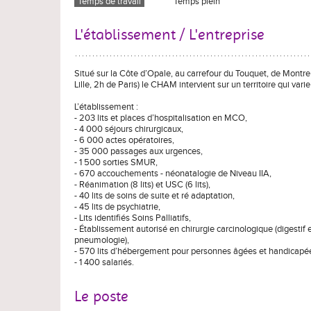
Temps de travail
Temps plein
L'établissement / L'entreprise
Situé sur la Côte d’Opale, au carrefour du Touquet, de Montr
Lille, 2h de Paris) le CHAM intervient sur un territoire qui va
L’établissement :
- 203 lits et places d’hospitalisation en MCO,
- 4 000 séjours chirurgicaux,
- 6 000 actes opératoires,
- 35 000 passages aux urgences,
- 1 500 sorties SMUR,
- 670 accouchements - néonatalogie de Niveau IIA,
- Réanimation (8 lits) et USC (6 lits),
- 40 lits de soins de suite et ré adaptation,
- 45 lits de psychiatrie,
- Lits identifiés Soins Palliatifs,
- Établissement autorisé en chirurgie carcinologique (digestif
pneumologie),
- 570 lits d’hébergement pour personnes âgées et handicapé
- 1 400 salariés.
Le poste