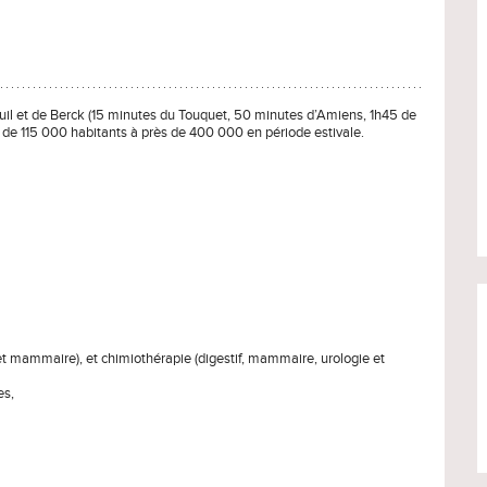
euil et de Berck (15 minutes du Touquet, 50 minutes d’Amiens, 1h45 de
rie de 115 000 habitants à près de 400 000 en période estivale.
 et mammaire), et chimiothérapie (digestif, mammaire, urologie et
es,