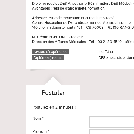
Diplôme requis : DES Anesthésie-Réanimation, DES Médecin
Avantages : reprise d’ancienneté, formation.
Adresser lettre de motivation et curriculum vitae à :
Centre Hospitalier de l’Arrondissement de Montreuil-sur me
140 chemin départemental 191 – CS 70008 – 62180 RANG-
M. Cédric PONTON - Directeur
Direction des Affaires Médicales - Tél. : 03.21.89.45.10 - aff
Niveau d'expérience
Indifférent
Diplôme(s) requis
DES anesthésie réan
Postuler
Postulez en 2 minutes !
Nom *
Prénom *