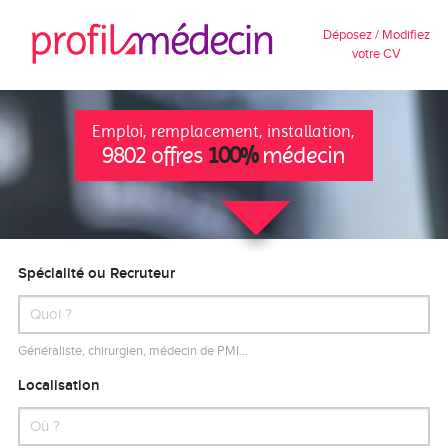
Déposez / Modifiez
votre CV
Emploi, remplacement, installation,
9802 offres
100%
médecin
Spécialité ou Recruteur
Généraliste, chirurgien, médecin de PMI…
Localisation