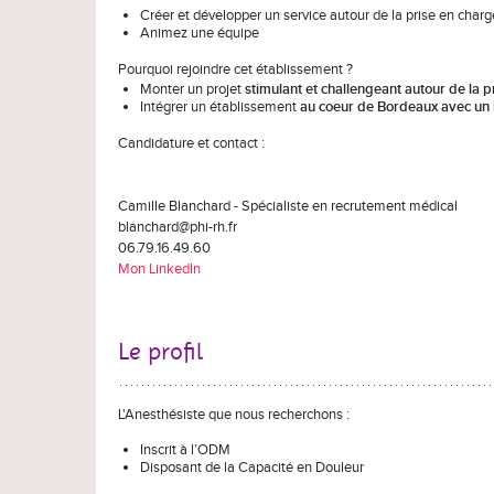
Créer et développer un service autour de la prise en charg
Animez une équipe
Pourquoi rejoindre cet établissement
?
Monter un projet
stimulant et challengeant autour de la p
Intégrer un établissement
au coeur de Bordeaux avec un b
Candidature et contact
:
Camille Blanchard
- Spécialiste en recrutement médical
blanchard@phi-rh.fr
06.79.16.49.60
Mon LinkedIn
Le profil
L'Anesthésiste que nous recherchons :
Inscrit à l’ODM
Disposant de la Capacité en Douleur