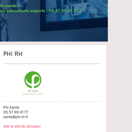
PHI RH
Phi Santé
05 57 99 01 77
sante@phi-rh.fr
Voir le site du recruteur