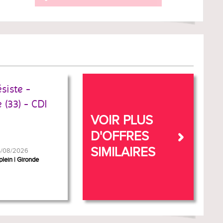
siste -
 (33) - CDI
VOIR PLUS
D'OFFRES
SIMILAIRES
04/08/2026
plein
Gironde