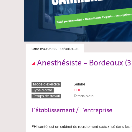
Offre n°4313956
–
01/08/2026
Anesthésiste - Bordeaux (33
Mode d'exercice
Salarié
Type d'offre
CDI
Temps de travail
Temps plein
L'établissement / L'entreprise
PHI santé, est un cabinet de recrutement spécialisé dans les 