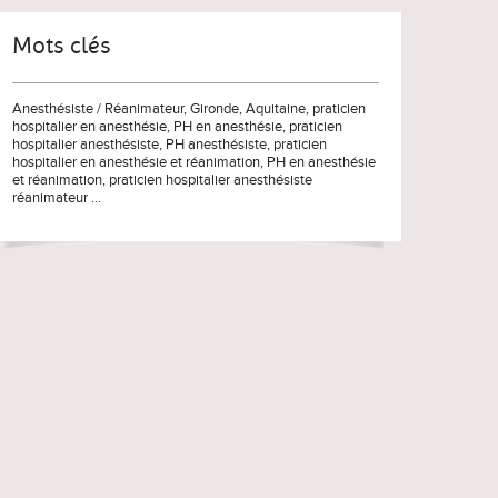
Mots clés
Anesthésiste / Réanimateur
,
Gironde
,
Aquitaine
,
praticien
hospitalier en anesthésie
,
PH en anesthésie
,
praticien
hospitalier anesthésiste
,
PH anesthésiste
,
praticien
hospitalier en anesthésie et réanimation
,
PH en anesthésie
et réanimation
,
praticien hospitalier anesthésiste
réanimateur
...