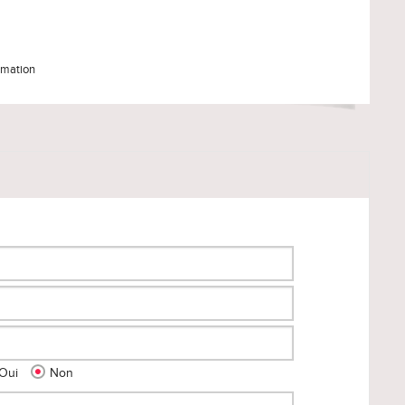
imation
Oui
Non