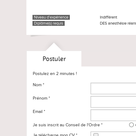
Niveau d'expérience
Indifférent
Diplôme(s) requis
DES anesthésie réan
Postuler
Postulez en 2 minutes !
Nom *
Prénom *
Email *
Je suis inscrit au Conseil de l'Ordre *
Je télécharge mon CV *