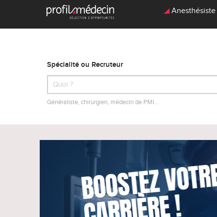
Anesthésiste -
Spécialité ou Recruteur
Généraliste, chirurgien, médecin de PMI…