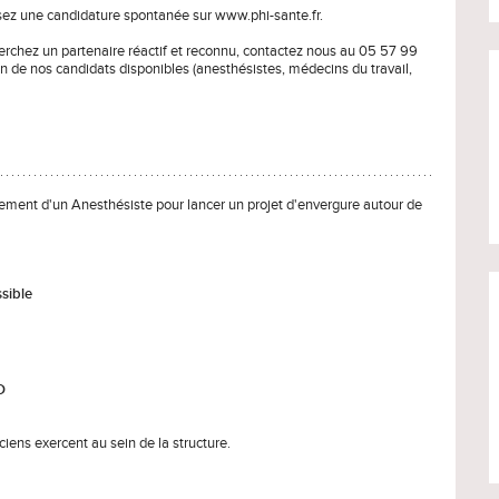
sez une candidature spontanée sur www.phi-sante.fr.
herchez un partenaire réactif et reconnu, contactez nous au 05 57 99
un de nos candidats disponibles (anesthésistes, médecins du travail,
ent d'un Anesthésiste pour lancer un projet d'envergure autour de
ssible
O
ciens exercent au sein de la structure.