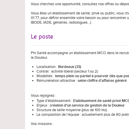
Vous cherchez une opportunité, consultez nos offres ou dépo
Vous êtes un établissement de santé, privé ou public, vous c
01 77, pour définir ensemble votre besoin ou pour rencontrer 
IBODE, IADE, gériatres, radiologues…).
Le poste
Phi Santé accompagne un établissement MCO dans le recrutem
la Douleur.
Localisation :
Bordeaux (33)
Contrat : activité libéral (secteur 1 ou 2)
Modalités :
temps plein ou partiel à pourvoir dès que po
Rémunération attractive :
selon chiffre d'affaires généré
Vous rejoignez
:
Type d’établissement :
Etablissement de santé privé MC
Enjeux :
création d'un service de gestion de la Douleur
Structure de taille moyenne (plus de 100 lits).
La composition de l'équipe : actuellement plus de 80 prati
Vos missions
: