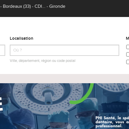
 Bordeaux (33) - CDI... - Gironde
Localisation
M
Ville, département, région ou code postal