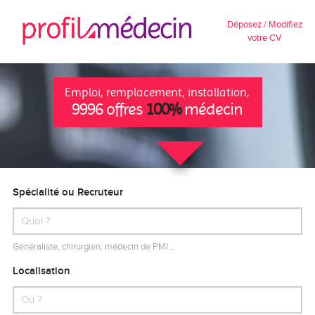
Déposez / Modifiez
votre CV
Emploi, remplacement, installation,
9996 offres
100%
médecin
Spécialité ou Recruteur
Généraliste, chirurgien, médecin de PMI…
Localisation