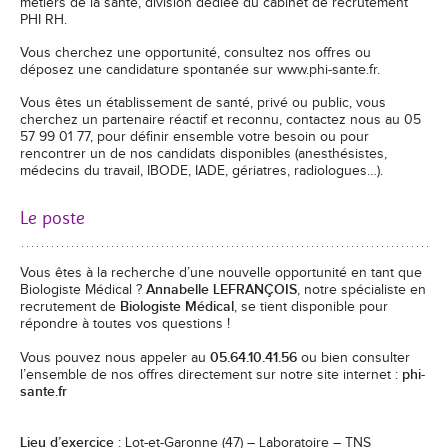
métiers de la santé, division dédiée du cabinet de recrutement
PHI RH.
Vous cherchez une opportunité, consultez nos offres ou
déposez une candidature spontanée sur www.phi-sante.fr.
Vous êtes un établissement de santé, privé ou public, vous
cherchez un partenaire réactif et reconnu, contactez nous au 05
57 99 01 77, pour définir ensemble votre besoin ou pour
rencontrer un de nos candidats disponibles (anesthésistes,
médecins du travail, IBODE, IADE, gériatres, radiologues…).
Le poste
Vous êtes à la recherche d’une nouvelle opportunité en tant que
Biologiste Médical ?
Annabelle LEFRANÇOIS
, notre spécialiste en
recrutement de
Biologiste Médical
, se tient disponible pour
répondre à toutes vos questions !
Vous pouvez nous appeler au
05.64.10.41.56
ou bien consulter
l’ensemble de nos offres directement sur notre site internet :
phi-
sante.fr
Lieu d’exercice
: Lot-et-Garonne (47) – Laboratoire – TNS