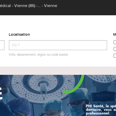
dical - Vienne (86) -... - Vienne
Localisation
M
Ville, département, région ou code postal