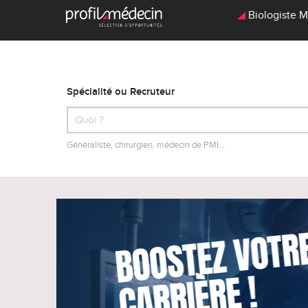
Biologiste Mé
Spécialité ou Recruteur
Généraliste, chirurgien, médecin de PMI…