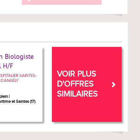
 Biologiste
l H/F
VOIR PLUS
PITALIER SAINTES-
-D’ANGÉLY
D'OFFRES
SIMILAIRES
plein
itime et Saintes (17)