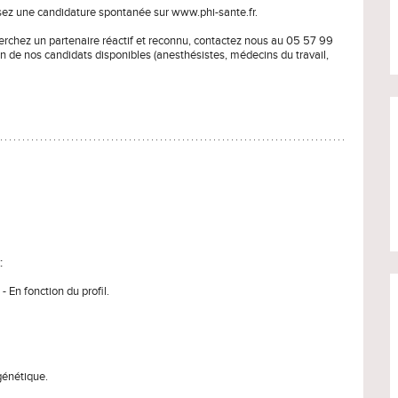
sez une candidature spontanée sur www.phi-sante.fr.
herchez un partenaire réactif et reconnu, contactez nous au 05 57 99
un de nos candidats disponibles (anesthésistes, médecins du travail,
:
 En fonction du profil.
génétique.