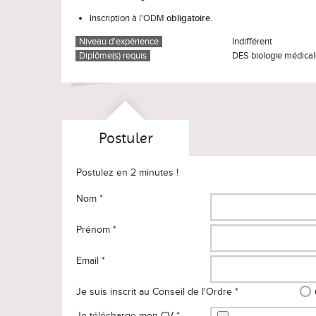
Inscription à l'ODM
obligatoire
.
Niveau d'expérience
Indifférent
Diplôme(s) requis
DES biologie médica
Postuler
Postulez en 2 minutes !
Nom *
Prénom *
Email *
Je suis inscrit au Conseil de l'Ordre *
Je télécharge mon CV *