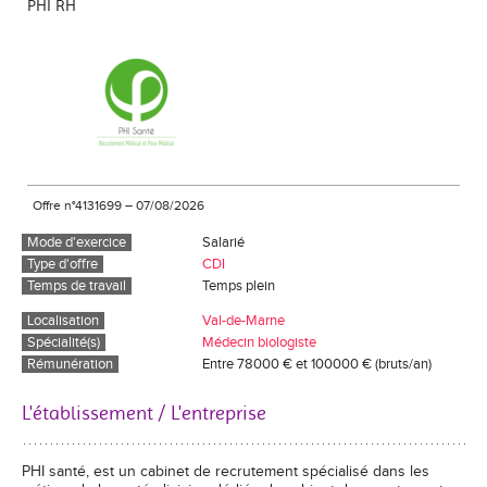
PHI RH
Offre n°4131699
–
07/08/2026
Mode d'exercice
Salarié
Type d'offre
CDI
Temps de travail
Temps plein
Localisation
Val-de-Marne
Spécialité(s)
Médecin biologiste
Rémunération
Entre 78000 € et 100000 € (bruts/an)
L'établissement / L'entreprise
PHI santé, est un cabinet de recrutement spécialisé dans les