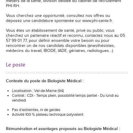
métiers de la santé, division dédiée du cabinet de recrutement
PHI RH.
Vous cherchez une opportunité, consultez nos offres ou
déposez une candidature spontanée sur www.phi-sante.fr.
Vous êtes un établissement de santé, privé ou public, vous
cherchez un partenaire réactif et reconnu, contactez nous au 05
57 99 01 77, pour définir ensemble votre besoin ou pour
rencontrer un de nos candidats disponibles (anesthésistes,
médecins du travail, IBODE, IADE, gériatres, radiologues…).
Le poste
Contexte du poste de Biologiste Médical
:
Localisation : Val-de-Marne (94)
Contrat : CDI - Temps plein, possibilité temps partiel - Du lundi au
vendredi
Pas d'astreintes, ni de gardes
Activité 100 % plateau technique polyvalent
Rémunération et avantages proposés au Biologiste Médical :