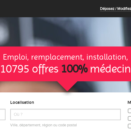
Déposez / Modifiez
Emploi, remplacement, installation,
10795 offres
100%
médecin
Localisation
M
Ville, département, région ou code postal