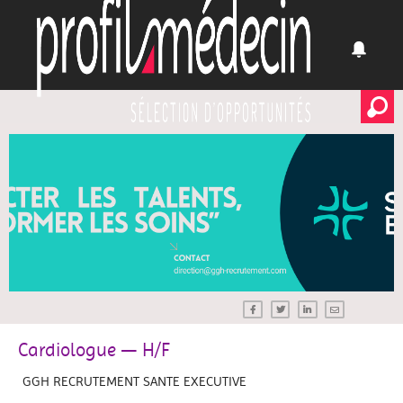
Cardiologue — H/F
GGH RECRUTEMENT SANTE EXECUTIVE