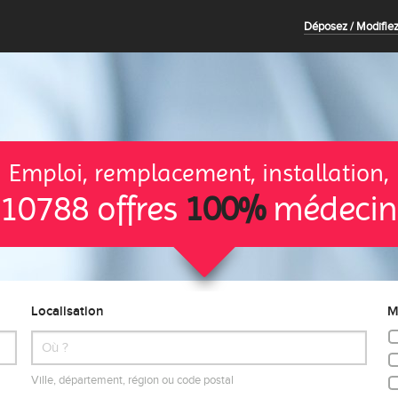
Déposez / Modifiez
Emploi, remplacement, installation,
10788 offres
100%
médecin
Localisation
M
Ville, département, région ou code postal