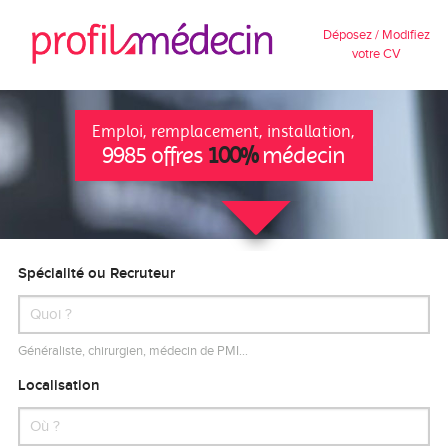
Déposez / Modifiez
votre CV
Emploi, remplacement, installation,
9985 offres
100%
médecin
Spécialité ou Recruteur
Généraliste, chirurgien, médecin de PMI…
Localisation