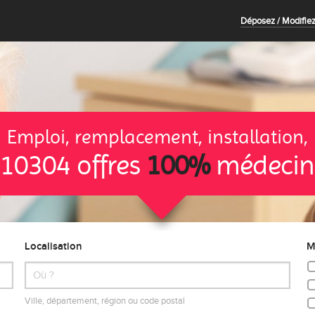
Déposez / Modifiez
Emploi, remplacement, installation,
10304 offres
100%
médecin
Localisation
M
Ville, département, région ou code postal